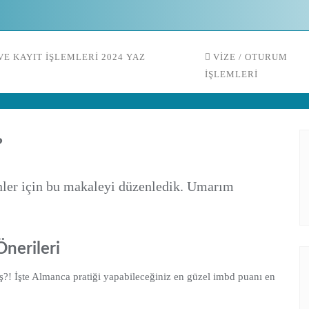
E KAYIT İŞLEMLERI 2024 YAZ
VIZE / OTURUM
İŞLEMLERI
?
enler için bu makaleyi düzenledik. Umarım
Önerileri
?! İşte Almanca pratiği yapabileceğiniz en güzel imbd puanı en