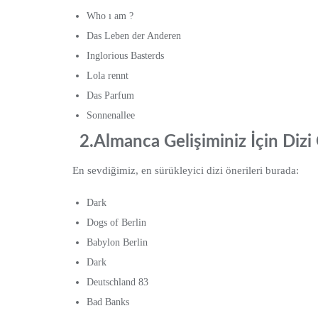
Who ı am ?
Das Leben der Anderen
Inglorious Basterds
Lola rennt
Das Parfum
Sonnenallee
2.Almanca Gelişiminiz İçin Dizi 
En sevdiğimiz, en sürükleyici dizi önerileri burada:
Dark
Dogs of Berlin
Babylon Berlin
Dark
Deutschland 83
Bad Banks