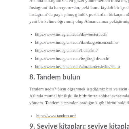
Aslında baktığımızda en güzel yöntemlerden birisi bu,
Instagram’da harcıyoruzdur, peki bunu faydalı bir işe
instagram’da paylaşılmış günlük postlardan birkaçını o
yeni bir kelime öğrenmiş olup Almancamızı pekiştirmiş o
https://www.instagram.com/daswoerterbuch/
https://www.instagram.com/damlaogretmen.online/
https://www.instagram.com/frauankin/
https://www.instagram.com/begibegi.deutsch/
https:/
/www.instagram.com/almancaderslerim/?hl=tr
8. Tandem bulun
Tandem nedir? Sizin öğrenmek istediğiniz biri ve sizin
Aslında mutual bir ilişki ile birbirinize sohbet esnası
yöntem. Tandem sitesinden aradığınız gibi birini buldu
https://www.tandem.net/
9. Seviye kitapları: seviye kitap