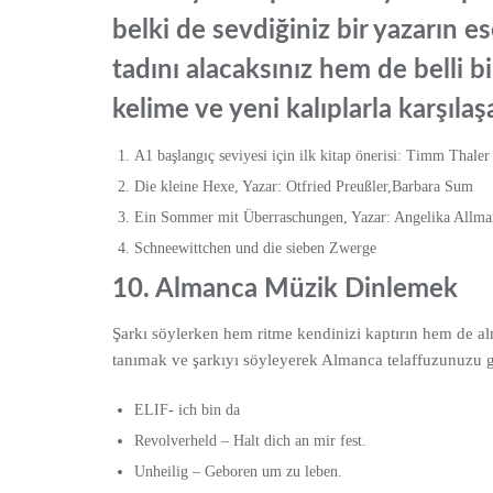
belki de sevdiğiniz bir yazarın e
tadını alacaksınız hem de belli 
kelime ve yeni kalıplarla karşılaş
A1 başlangıç seviyesi için ilk kitap önerisi: Timm Thaler 
Die kleine Hexe, Yazar: Otfried Preußler,Barbara Sum
Ein Sommer mit Überraschungen, Yazar: Angelika Allm
Schneewittchen und die sieben Zwerge
10.
Almanca Müzik Dinlemek
Şarkı söylerken hem ritme kendinizi kaptırın hem de 
tanımak ve şarkıyı söyleyerek Almanca telaffuzunuzu ge
ELIF- ich bin da
Revolverheld – Halt dich an mir fest.
Unheilig – Geboren um zu leben.