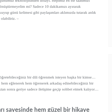
 günümüz teknolojisinden dolayı. Hepimiz en bir saatimizi
 dönüştürmeyelim mi? Sadece 10 dakikamızı ayırarak
kuyup günü kelimesi gibi paylaşımları aklımızda tutarak anlık
labiliriz. –
 öğretebileceğiniz bir dili öğrenmek isteyen başka bir kimse…
nda hem eğlenerek hem öğrenerek arkadaş edinebileceğiniz bir
ktan sonra geriye sadece iletişime geçip sohbet etmek kalıyor…
ları sayesinde hem güzel bir hikaye