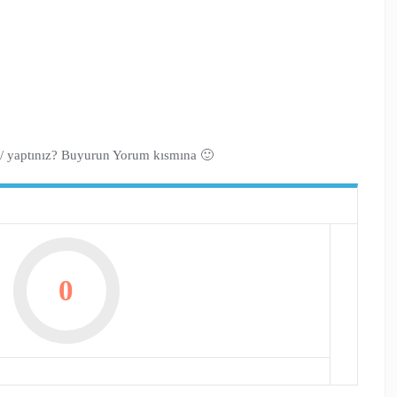
uz/ yaptınız? Buyurun Yorum kısmına 🙂
0