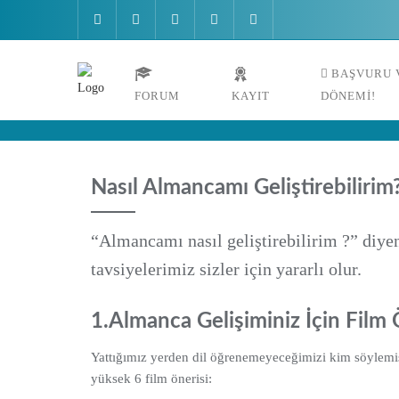
Skip
to
content
BAŞVURU V
FORUM
KAYIT
DÖNEMI!
Nasıl Almancamı Geliştirebilirim
“Almancamı nasıl geliştirebilirim ?” diy
tavsiyelerimiz sizler için yararlı olur.
1.Almanca Gelişiminiz İçin Film 
Yattığımız yerden dil öğrenemeyeceğimizi kim söylemiş
yüksek 6 film önerisi: