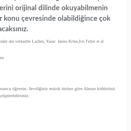
serini orijinal dilinde okuyabilmenin
bir konu çevresinde olabildiğince çok
acaksınız.
oder das verkaufte Lachen, Yazar: James Krüss,Iris Felter et al.
ann
almanca öğrenin. Sevdiğiniz müzik türüne göre Alman kültürünü
liştirebilirsiniz.