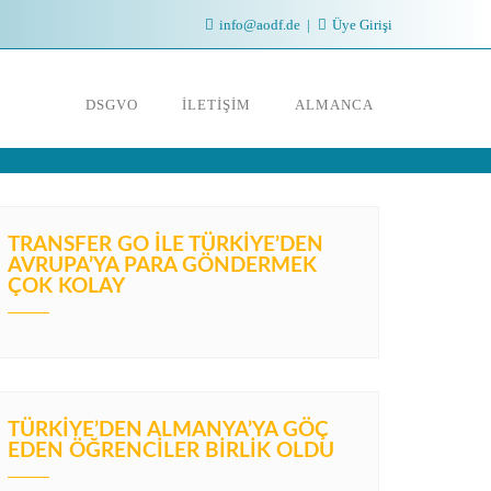
info@aodf.de
Üye Girişi
DSGVO
İLETIŞIM
ALMANCA
TRANSFER GO İLE TÜRKIYE’DEN
AVRUPA’YA PARA GÖNDERMEK
ÇOK KOLAY
TÜRKIYE’DEN ALMANYA’YA GÖÇ
EDEN ÖĞRENCILER BIRLIK OLDU