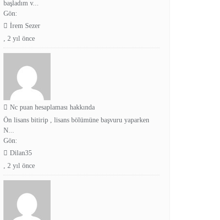
başladım v...
Gön:
İrem Sezer
,
2 yıl önce
Nc puan hesaplaması hakkında
Ön lisans bitirip , lisans bölümüne başvuru yaparken
N...
Gön:
Dilan35
,
2 yıl önce