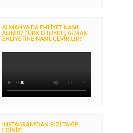
ALMANYA’DA EHLIYET NASIL
ALINIR? TÜRK EHLIYETI, ALMAN
EHLIYETINE NASIL ÇEVIRILIR?
INSTAGRAM’DAN BIZI TAKIP
EDINIZ!