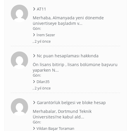
AT11
Merhaba, Almanyada yeni dönemde
ünivertiseye başladım v...
Gön:
İrem Sezer
,
2 yıl önce
Nc puan hesaplaması hakkında
Ön lisans bitirip , lisans bölümüne başvuru
yaparken N...
Gön:
Dilan35
,
2 yıl önce
Garantörlük belgesi ve bloke hesap
Merhabalar, Dortmund Teknik
Üniversitesi’ne kabul ald...
Gön:
Vildan Başar Toraman