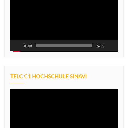
oynatıcı
00:00
24:55
TELC C1 HOCHSCHULE SINAVI
Video
oynatıcı