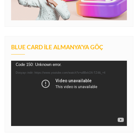
BLUE CARD İLE ALMANYA’YA GÖÇ
Video
Code 150: Unknown error.
oynatıcı
Dosyayı indir: https://www.youtube.com/watch?v=u8Bxk1N-TZ4&_=4