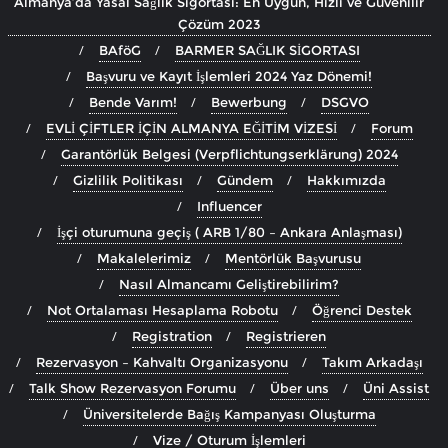
Almanya’da Yasal Sağlık Sigortası: En Uygun, Hızlı ve Güvenilir
Çözüm 2023
BAföG
BARMER SAĞLIK SİGORTASI
Başvuru ve Kayıt İşlemleri 2024 Yaz Dönemi!
Bende Varım!
Bewerbung
DSGVO
EVLİ ÇİFTLER İÇİN ALMANYA EĞİTİM VİZESİ
Forum
Garantörlük Belgesi (Verpflichtungserklärung) 2024
Gizlilik Politikası
Gündem
Hakkımızda
Influencer
İşçi oturumuna geçiş ( ARB 1/80 – Ankara Anlaşması)
Makalelerimiz
Mentörlük Başvurusu
Nasıl Almancamı Geliştirebilirim?
Not Ortalaması Hesaplama Robotu
Öğrenci Destek
Registration
Registrieren
Rezervasyon – Kahvaltı Organizasyonu
Takım Arkadaşı
Talk Show Rezervasyon Forumu
Über uns
Üni Assist
Üniversitelerde Bağış Kampanyası Oluşturma
Vize / Oturum İşlemleri