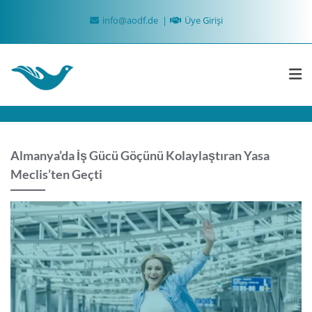
Skip
info@aodf.de
Üye Girişi
to
content
Almanya’da İş Gücü Göçünü Kolaylaştıran Yasa
Meclis’ten Geçti