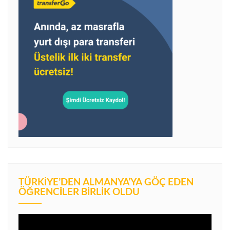
TÜRKIYE’DEN ALMANYA’YA GÖÇ EDEN
ÖĞRENCILER BIRLIK OLDU
Video