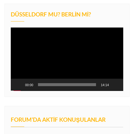
DÜSSELDORF MU? BERLIN MI?
Video
oynatıcı
00:00
14:14
FORUM’DA AKTIF KONUŞULANLAR