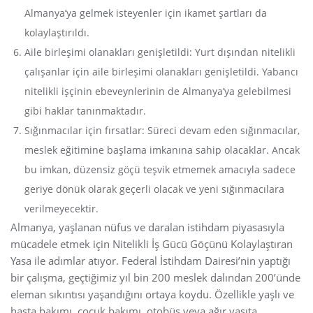
Almanya’ya gelmek isteyenler için ikamet şartları da
kolaylaştırıldı.
Aile birleşimi olanakları genişletildi: Yurt dışından nitelikli
çalışanlar için aile birleşimi olanakları genişletildi. Yabancı
nitelikli işçinin ebeveynlerinin de Almanya’ya gelebilmesi
gibi haklar tanınmaktadır.
Sığınmacılar için fırsatlar: Süreci devam eden sığınmacılar,
meslek eğitimine başlama imkanına sahip olacaklar. Ancak
bu imkan, düzensiz göçü teşvik etmemek amacıyla sadece
geriye dönük olarak geçerli olacak ve yeni sığınmacılara
verilmeyecektir.
Almanya, yaşlanan nüfus ve daralan istihdam piyasasıyla
mücadele etmek için Nitelikli İş Gücü Göçünü Kolaylaştıran
Yasa ile adımlar atıyor. Federal İstihdam Dairesi’nin yaptığı
bir çalışma, geçtiğimiz yıl bin 200 meslek dalından 200’ünde
eleman sıkıntısı yaşandığını ortaya koydu. Özellikle yaşlı ve
hasta bakımı, çocuk bakımı, otobüs veya ağır vasıta