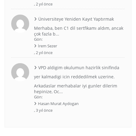
,
2 yıl önce
Üniversiteye Yeniden Kayıt Yaptırmak
Merhaba, ben C1 dil sertfikamı aldım, ancak
çok fazla b...
Gön:
İrem Sezer
,
2 yıl önce
VPD aldigim okulumun hazirlik sinifinda
yer kalmadigi icin reddedilmek uzerine.
Arkadaslar merhabalar iyi gunler dilerim
hepinize, Oc...
Gön:
Hasan Murat Aydogan
,
3 yıl önce