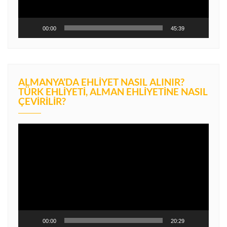
00:00
45:39
ALMANYA’DA EHLIYET NASIL ALINIR?
TÜRK EHLIYETI, ALMAN EHLIYETINE NASIL
ÇEVIRILIR?
Video
oynatıcı
00:00
20:29