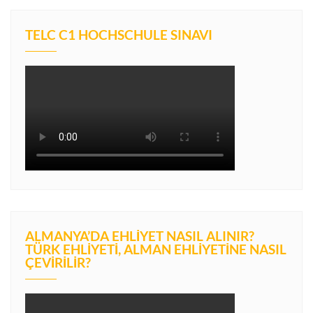
TELC C1 HOCHSCHULE SINAVI
ALMANYA’DA EHLIYET NASIL ALINIR?
TÜRK EHLIYETI, ALMAN EHLIYETINE NASIL
ÇEVIRILIR?