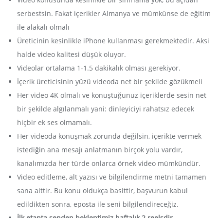
serbestsin. Fakat içerikler Almanya ve mümkünse de eğitim
ile alakalı olmalı
Üreticinin kesinlikle iPhone kullanması gerekmektedir. Aksi
halde video kalitesi düşük oluyor.
Videolar ortalama 1-1.5 dakikalık olması gerekiyor.
İçerik üreticisinin yüzü videoda net bir şekilde gözükmeli
Her video 4K olmalı ve konuştuğunuz içeriklerde sesin net
bir şekilde algılanmalı yani: dinleyiciyi rahatsız edecek
hiçbir ek ses olmamalı.
Her videoda konuşmak zorunda değilsin, içerikte vermek
istediğin ana mesajı anlatmanın birçok yolu vardır,
kanalımızda her türde onlarca örnek video mümkündür.
Video editleme, alt yazısı ve bilgilendirme metni tamamen
sana aittir. Bu konu oldukça basittir, başvurun kabul
edildikten sonra, eposta ile seni bilgilendireceğiz.
İlk etapta senden beklentimiz haftalık 2 reelsdir.