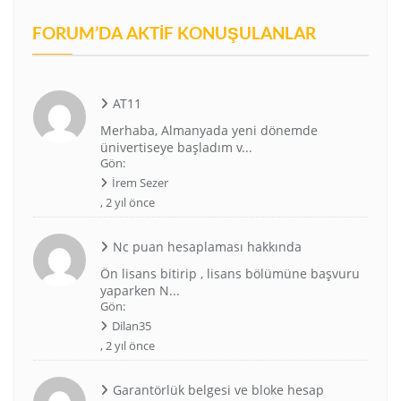
FORUM’DA AKTIF KONUŞULANLAR
AT11
Merhaba, Almanyada yeni dönemde
ünivertiseye başladım v...
Gön:
İrem Sezer
,
2 yıl önce
Nc puan hesaplaması hakkında
Ön lisans bitirip , lisans bölümüne başvuru
yaparken N...
Gön:
Dilan35
,
2 yıl önce
Garantörlük belgesi ve bloke hesap