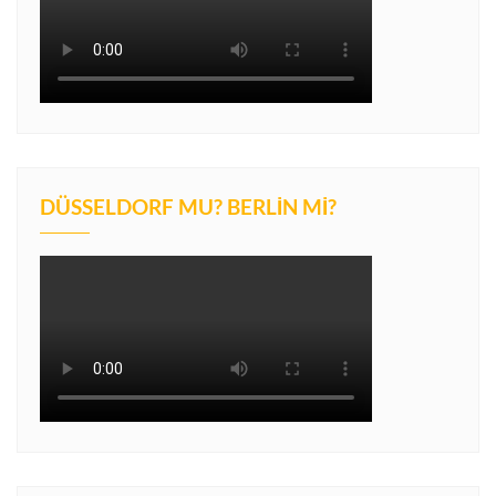
DÜSSELDORF MU? BERLIN MI?