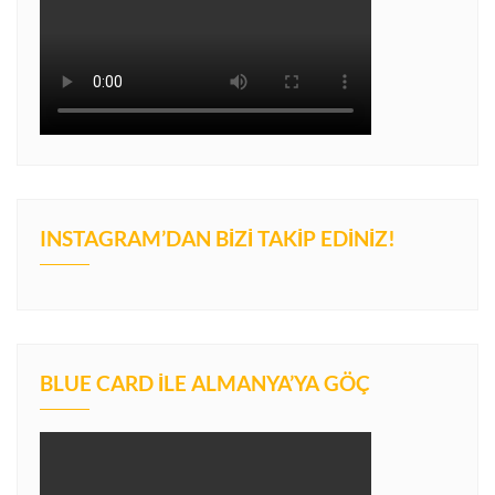
INSTAGRAM’DAN BIZI TAKIP EDINIZ!
BLUE CARD İLE ALMANYA’YA GÖÇ