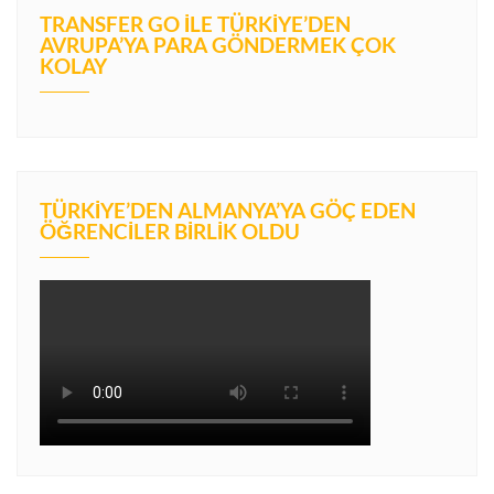
TRANSFER GO İLE TÜRKIYE’DEN
AVRUPA’YA PARA GÖNDERMEK ÇOK
KOLAY
TÜRKIYE’DEN ALMANYA’YA GÖÇ EDEN
ÖĞRENCILER BIRLIK OLDU