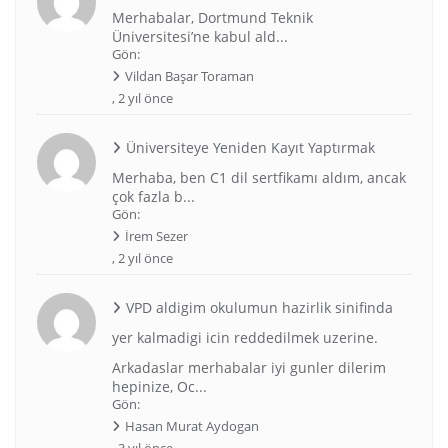
Merhabalar, Dortmund Teknik
Üniversitesi’ne kabul ald...
Gön:
Vildan Başar Toraman
,
2 yıl önce
Üniversiteye Yeniden Kayıt Yaptırmak
Merhaba, ben C1 dil sertfikamı aldım, ancak
çok fazla b...
Gön:
İrem Sezer
,
2 yıl önce
VPD aldigim okulumun hazirlik sinifinda
yer kalmadigi icin reddedilmek uzerine.
Arkadaslar merhabalar iyi gunler dilerim
hepinize, Oc...
Gön:
Hasan Murat Aydogan
,
3 yıl önce