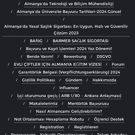
Almanya’da Teknoloji ve Bilişim Mühendisliği
Almanya’da Üniversite Başvuru Tarihleri-2024 Güncel
Almanya’da Yasal Sağlık Sigortası: En Uygun, Hızlı ve Güvenilir
Çözüm 2023
BAföG
BARMER SAĞLIK SİGORTASI
Başvuru ve Kayıt İşlemleri 2024 Yaz Dönemi!
Bende Varım!
Bewerbung
DSGVO
EVLİ ÇİFTLER İÇİN ALMANYA EĞİTİM VİZESİ
Forum
Garantörlük Belgesi (Verpflichtungserklärung) 2024
Gizlilik Politikası
Gündem
Hakkımızda
Influencer
İşçi oturumuna geçiş ( ARB 1/80 – Ankara Anlaşması)
Makalelerimiz
Mentörlük Başvurusu
Nasıl Almancamı Geliştirebilirim?
Not Ortalaması Hesaplama Robotu
Öğrenci Destek
Registration
Registrieren
Rezervasyon – Kahvaltı Organizasyonu
Takım Arkadaşı