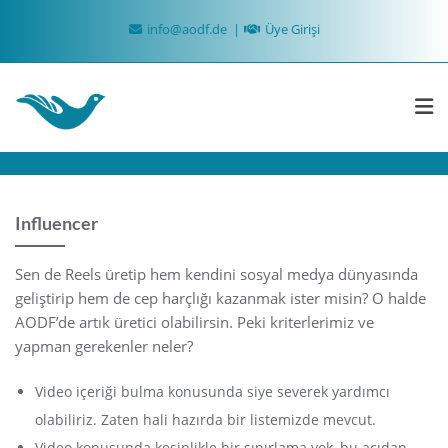
Skip
info@aodf.de
Üye Girişi
to
content
Influencer
Sen de Reels üretip hem kendini sosyal medya dünyasında
geliştirip hem de cep harçlığı kazanmak ister misin? O halde
AODF’de artık üretici olabilirsin. Peki kriterlerimiz ve
yapman gerekenler neler?
Video içeriği bulma konusunda siye severek yardımcı
olabiliriz. Zaten hali hazırda bir listemizde mevcut.
Video konusunda kesinlikle bir sınırlama yok, bu açıdan