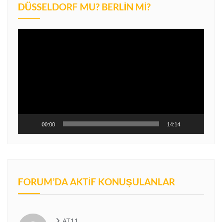
DÜSSELDORF MU? BERLIN MI?
Video
oynatıcı
00:00
14:14
FORUM’DA AKTIF KONUŞULANLAR
AT11