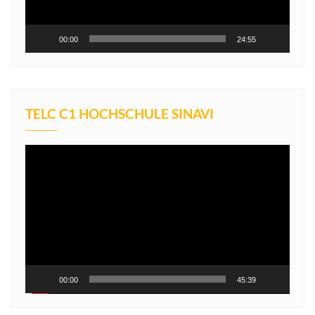
00:00
24:55
TELC C1 HOCHSCHULE SINAVI
Video
oynatıcı
00:00
45:39