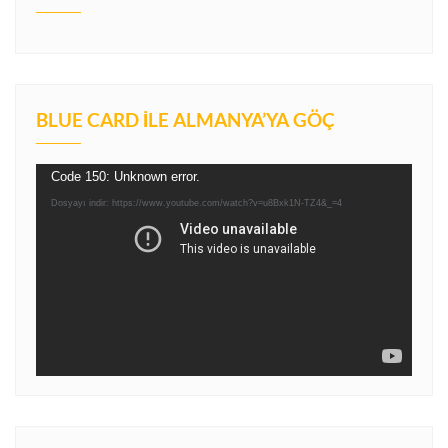
BLUE CARD İLE ALMANYA’YA GÖÇ
Video
Code 150: Unknown error.
oynatıcı
Dosyayı indir: https://www.youtube.com/watch?v=u8Bxk1N-TZ4&_=4