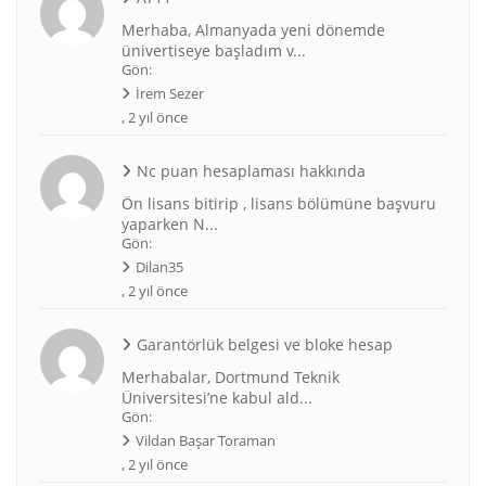
Merhaba, Almanyada yeni dönemde
ünivertiseye başladım v...
Gön:
İrem Sezer
,
2 yıl önce
Nc puan hesaplaması hakkında
Ön lisans bitirip , lisans bölümüne başvuru
yaparken N...
Gön:
Dilan35
,
2 yıl önce
Garantörlük belgesi ve bloke hesap
Merhabalar, Dortmund Teknik
Üniversitesi’ne kabul ald...
Gön:
Vildan Başar Toraman
,
2 yıl önce