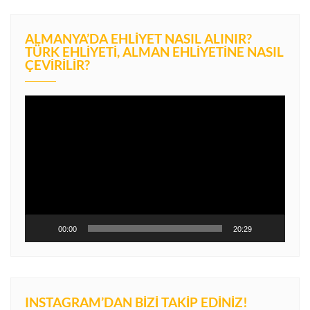
ALMANYA’DA EHLIYET NASIL ALINIR?
TÜRK EHLIYETI, ALMAN EHLIYETINE NASIL
ÇEVIRILIR?
Video
oynatıcı
00:00
20:29
INSTAGRAM’DAN BIZI TAKIP EDINIZ!