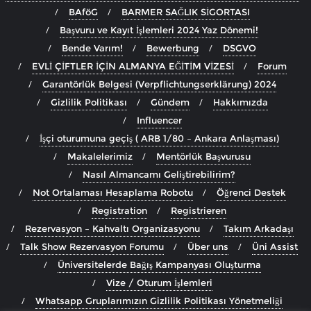
BAföG
BARMER SAĞLIK SİGORTASI
Başvuru ve Kayıt İşlemleri 2024 Yaz Dönemi!
Bende Varım!
Bewerbung
DSGVO
EVLİ ÇİFTLER İÇİN ALMANYA EĞİTİM VİZESİ
Forum
Garantörlük Belgesi (Verpflichtungserklärung) 2024
Gizlilik Politikası
Gündem
Hakkımızda
Influencer
İşçi oturumuna geçiş ( ARB 1/80 – Ankara Anlaşması)
Makalelerimiz
Mentörlük Başvurusu
Nasıl Almancamı Geliştirebilirim?
Not Ortalaması Hesaplama Robotu
Öğrenci Destek
Registration
Registrieren
Rezervasyon – Kahvaltı Organizasyonu
Takım Arkadaşı
Talk Show Rezervasyon Forumu
Über uns
Üni Assist
Üniversitelerde Bağış Kampanyası Oluşturma
Vize / Oturum İşlemleri
Whatsapp Gruplarımızın Gizlilik Politikası Yönetmeliği