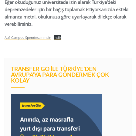
Eğer okuduğunuz üniversitede izin alarak Türkiye’deki
depremzedeler için bir bağış toplamak istiyorsanızda ekteki
almanca metni, okulunuza göre uyarlayarak dilekçe olarak
verebilirsiniz.
Auf-Campus-Spendesammeln
İndir
TRANSFER GO İLE TÜRKIYE’DEN
AVRUPA’YA PARA GÖNDERMEK ÇOK
KOLAY