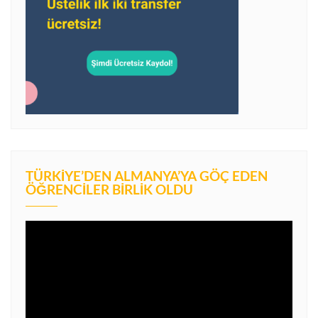
TÜRKIYE’DEN ALMANYA’YA GÖÇ EDEN
ÖĞRENCILER BIRLIK OLDU
Video
oynatıcı