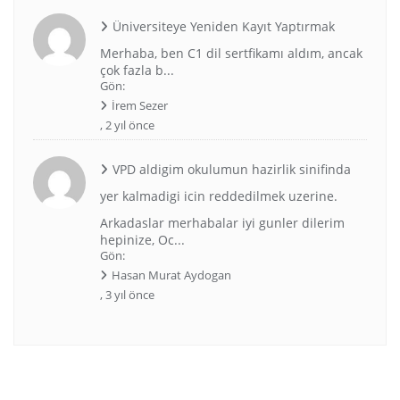
Üniversiteye Yeniden Kayıt Yaptırmak
Merhaba, ben C1 dil sertfikamı aldım, ancak
çok fazla b...
Gön:
İrem Sezer
,
2 yıl önce
VPD aldigim okulumun hazirlik sinifinda
yer kalmadigi icin reddedilmek uzerine.
Arkadaslar merhabalar iyi gunler dilerim
hepinize, Oc...
Gön:
Hasan Murat Aydogan
,
3 yıl önce