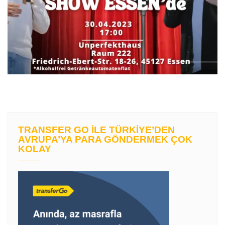
TRANSFER GO İLE TÜRKIYE’DEN
AVRUPA’YA PARA GÖNDERMEK ÇOK
KOLAY