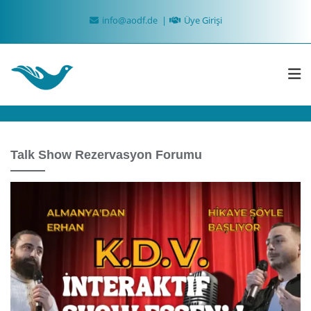
Skip
info@aodf.de
Üye Girişi
to
content
Talk Show Rezervasyon Forumu