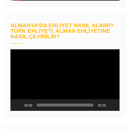
ALMANYA’DA EHLIYET NASIL ALINIR?
TÜRK EHLIYETI, ALMAN EHLIYETINE
NASIL ÇEVIRILIR?
Video
oynatıcı
00:00
20:29