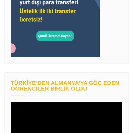
TÜRKIYE’DEN ALMANYA’YA GÖÇ EDEN
ÖĞRENCILER BIRLIK OLDU
Video
oynatıcı