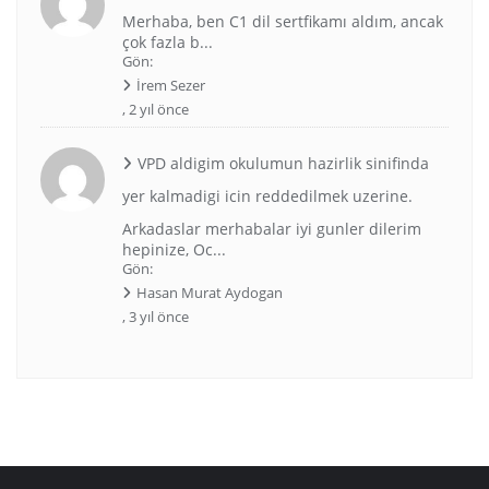
Merhaba, ben C1 dil sertfikamı aldım, ancak
çok fazla b...
Gön:
İrem Sezer
,
2 yıl önce
VPD aldigim okulumun hazirlik sinifinda
yer kalmadigi icin reddedilmek uzerine.
Arkadaslar merhabalar iyi gunler dilerim
hepinize, Oc...
Gön:
Hasan Murat Aydogan
,
3 yıl önce