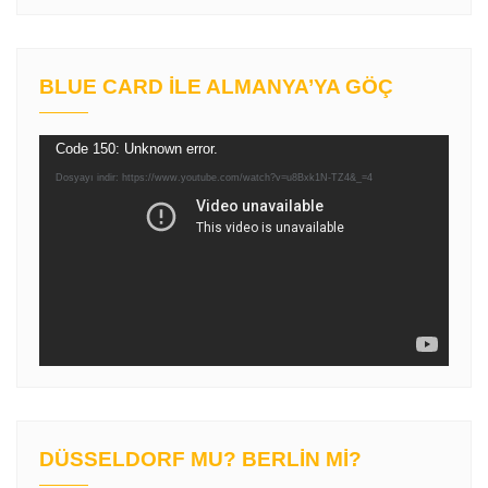
BLUE CARD İLE ALMANYA’YA GÖÇ
Video
Code 150: Unknown error.
oynatıcı
Dosyayı indir: https://www.youtube.com/watch?v=u8Bxk1N-TZ4&_=4
DÜSSELDORF MU? BERLIN MI?