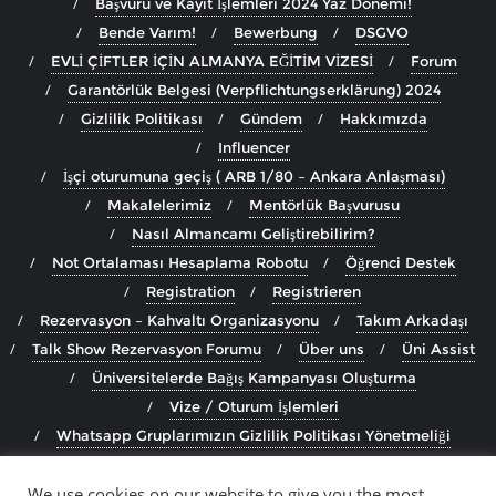
Başvuru ve Kayıt İşlemleri 2024 Yaz Dönemi!
Bende Varım!
Bewerbung
DSGVO
EVLİ ÇİFTLER İÇİN ALMANYA EĞİTİM VİZESİ
Forum
Garantörlük Belgesi (Verpflichtungserklärung) 2024
Gizlilik Politikası
Gündem
Hakkımızda
Influencer
İşçi oturumuna geçiş ( ARB 1/80 – Ankara Anlaşması)
Makalelerimiz
Mentörlük Başvurusu
Nasıl Almancamı Geliştirebilirim?
Not Ortalaması Hesaplama Robotu
Öğrenci Destek
Registration
Registrieren
Rezervasyon – Kahvaltı Organizasyonu
Takım Arkadaşı
Talk Show Rezervasyon Forumu
Über uns
Üni Assist
Üniversitelerde Bağış Kampanyası Oluşturma
Vize / Oturum İşlemleri
Whatsapp Gruplarımızın Gizlilik Politikası Yönetmeliği
Wir reichen uns die Hände für die Erdbebenopfer!
We use cookies on our website to give you the most
Yanındayım