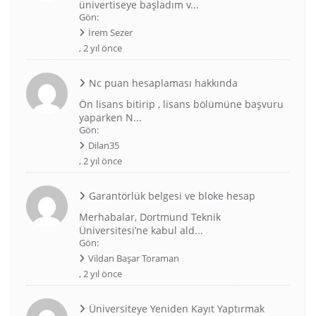
ünivertiseye başladım v...
Gön:
İrem Sezer
,
2 yıl önce
Nc puan hesaplaması hakkında
Ön lisans bitirip , lisans bölümüne başvuru
yaparken N...
Gön:
Dilan35
,
2 yıl önce
Garantörlük belgesi ve bloke hesap
Merhabalar, Dortmund Teknik
Üniversitesi’ne kabul ald...
Gön:
Vildan Başar Toraman
,
2 yıl önce
Üniversiteye Yeniden Kayıt Yaptırmak