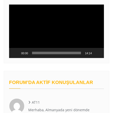
Video
oynatıcı
00:00
14:14
FORUM’DA AKTIF KONUŞULANLAR
AT11
Merhaba, Almanyada yeni dönemde