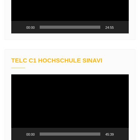
00:00
24:55
TELC C1 HOCHSCHULE SINAVI
Video
oynatıcı
00:00
45:39