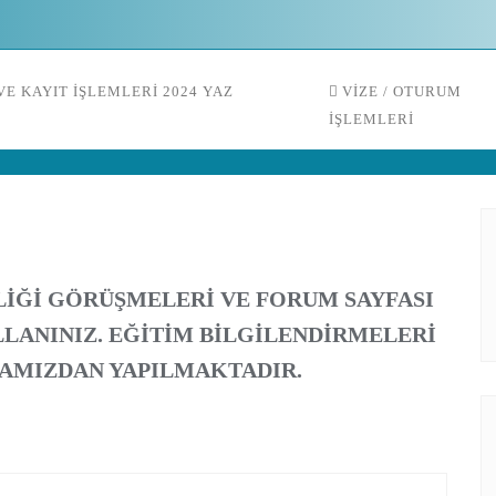
E KAYIT İŞLEMLERI 2024 YAZ
VIZE / OTURUM
İŞLEMLERI
LIĞI GÖRÜŞMELERI VE FORUM SAYFASI
ULLANINIZ. EĞITIM BILGILENDIRMELERI
FAMIZDAN YAPILMAKTADI
R
.