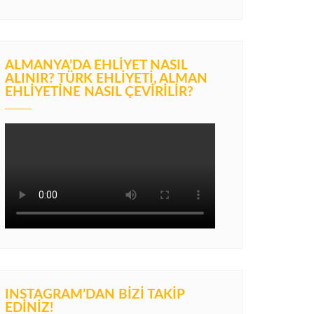
ALMANYA’DA EHLIYET NASIL
ALINIR? TÜRK EHLIYETI, ALMAN
EHLIYETINE NASIL ÇEVIRILIR?
INSTAGRAM’DAN BIZI TAKIP
EDINIZ!