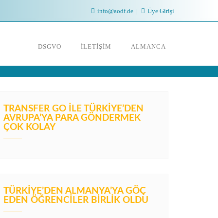
info@aodf.de
Üye Girişi
DSGVO
İLETIŞIM
ALMANCA
TRANSFER GO İLE TÜRKIYE’DEN
AVRUPA’YA PARA GÖNDERMEK
ÇOK KOLAY
TÜRKIYE’DEN ALMANYA’YA GÖÇ
EDEN ÖĞRENCILER BIRLIK OLDU