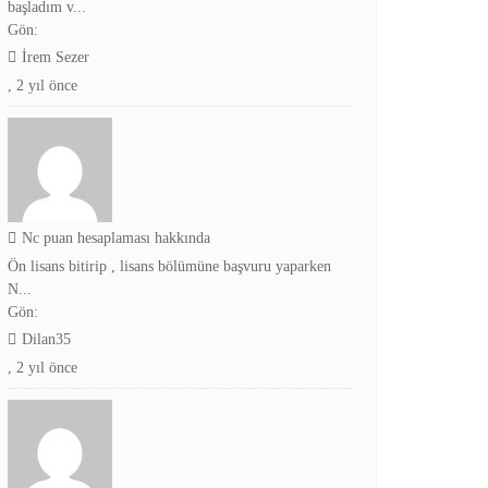
başladım v...
Gön:
İrem Sezer
,
2 yıl önce
Nc puan hesaplaması hakkında
Ön lisans bitirip , lisans bölümüne başvuru yaparken
N...
Gön:
Dilan35
,
2 yıl önce