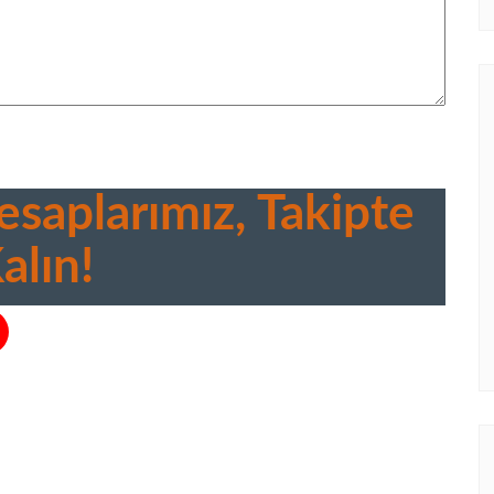
saplarımız, Takipte
alın!