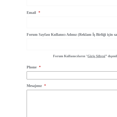
Email
*
Forum Sayfası Kullanıcı Adınız (Reklam İş Birliği için 
Forum Kullanıcıların
“
Giriş Şifresi
” dışın
Phone
*
Mesajınız
*