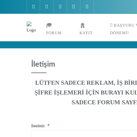
Skip
to
content
BAŞVURU V
FORUM
KAYIT
DÖNEMI!
İletişim
LÜTFEN SADECE REKLAM, İŞ BIR
ŞIFRE İŞLEMERI IÇIN BURAYI K
SADECE FORUM SAY
Isminiz
*