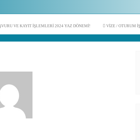
ŞVURU VE KAYIT İŞLEMLERI 2024 YAZ DÖNEMI!
VIZE / OTURUM 