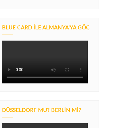
BLUE CARD İLE ALMANYA’YA GÖÇ
DÜSSELDORF MU? BERLIN MI?