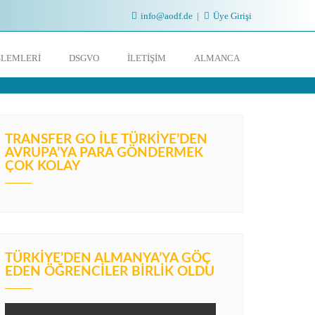
info@aodf.de
Üye Girişi
İŞLEMLERI
DSGVO
İLETIŞIM
ALMANCA
TRANSFER GO İLE TÜRKIYE’DEN
AVRUPA’YA PARA GÖNDERMEK
ÇOK KOLAY
TÜRKIYE’DEN ALMANYA’YA GÖÇ
EDEN ÖĞRENCILER BIRLIK OLDU