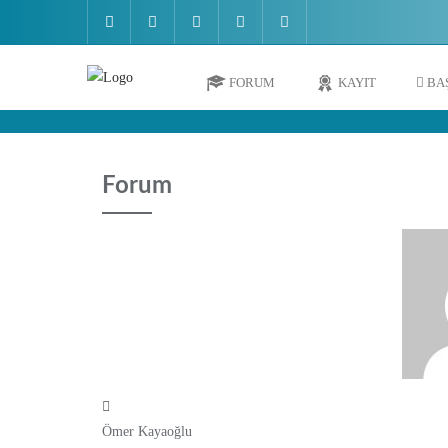
Skip
to
content
FORUM
KAYIT
BA
Forum
Ömer Kayaoğlu