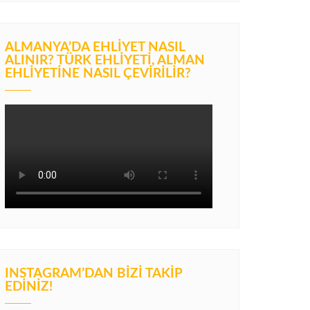
ALMANYA’DA EHLIYET NASIL
ALINIR? TÜRK EHLIYETI, ALMAN
EHLIYETINE NASIL ÇEVIRILIR?
INSTAGRAM’DAN BIZI TAKIP
EDINIZ!