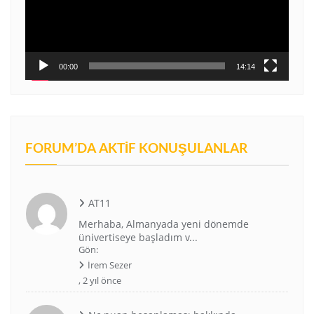
00:00
14:14
FORUM’DA AKTIF KONUŞULANLAR
AT11
Merhaba, Almanyada yeni dönemde
ünivertiseye başladım v...
Gön:
İrem Sezer
,
2 yıl önce