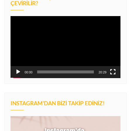
ÇEVIRILIR?
Video
oynatıcı
00:00
20:29
INSTAGRAM’DAN BIZI TAKIP EDINIZ!