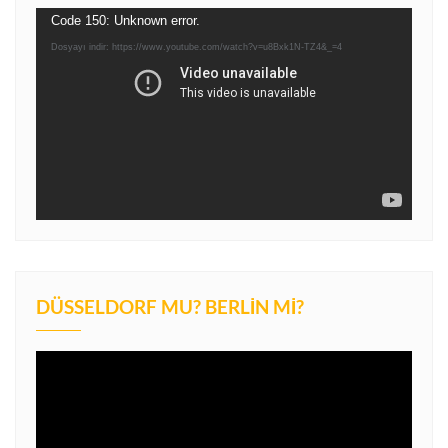
Video
Code 150: Unknown error.
oynatıcı
Dosyayı indir: https://www.youtube.com/watch?v=u8Bxk1N-TZ4&_=4
DÜSSELDORF MU? BERLIN MI?
Video
oynatıcı