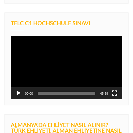
TELC C1 HOCHSCHULE SINAVI
Video
oynatıcı
00:00
45:39
ALMANYA’DA EHLIYET NASIL ALINIR?
TÜRK EHLIYETI, ALMAN EHLIYETINE NASIL