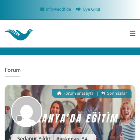
Skip
info@aodf.de
Üye Girişi
to
content
Forum
Forum anasayfa
|
Son Yazılar
Sedanur Yıldız
@sakarya_54