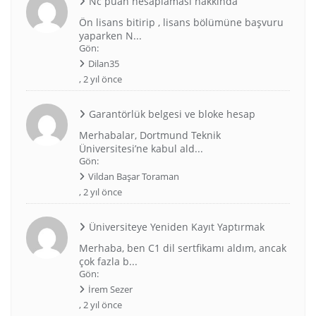
Nc puan hesaplaması hakkında
Ön lisans bitirip , lisans bölümüne başvuru
yaparken N...
Gön:
Dilan35
,
2 yıl önce
Garantörlük belgesi ve bloke hesap
Merhabalar, Dortmund Teknik
Üniversitesi’ne kabul ald...
Gön:
Vildan Başar Toraman
,
2 yıl önce
Üniversiteye Yeniden Kayıt Yaptırmak
Merhaba, ben C1 dil sertfikamı aldım, ancak
çok fazla b...
Gön:
İrem Sezer
,
2 yıl önce