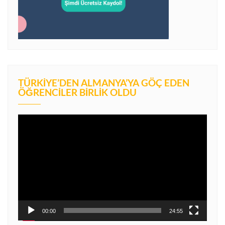
TÜRKIYE’DEN ALMANYA’YA GÖÇ EDEN
ÖĞRENCILER BIRLIK OLDU
Video
oynatıcı
00:00
24:55