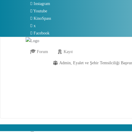
Skip
Instagram
to
Youtube
content
KinoSpass
x
Facebook
Forum
Kayıt
Admin, Eyalet ve Şehir Temsilciliği Başvu