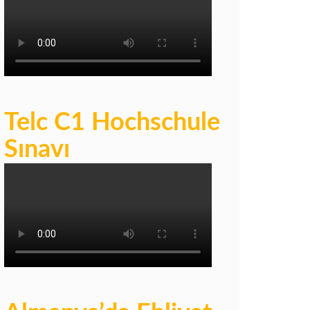
Telc C1 Hochschule
Sınavı