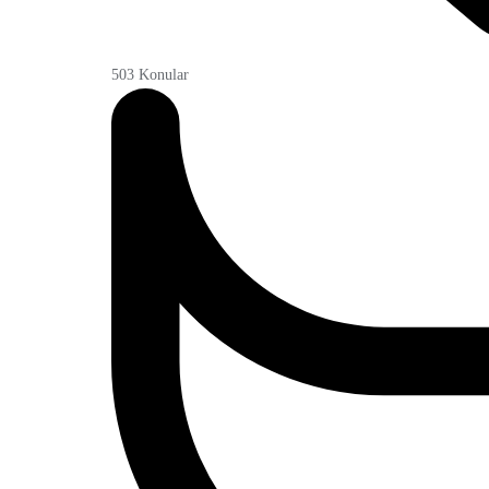
503
Konular