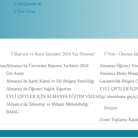
info@aodf.de
Üye Girişi
Başvuru ve Kayıt İşlemleri 2024 Yaz Dönemi!
Vize / Oturum İş
rusu
Almanya’da Üniversite Başvuru Tarihleri-2024
Almanya Öğrenci Viz
Üni Assist
Almanya Bloke Hesap 
Almanya’da Şartlı Kabul ve Dil Belgesi Yeterliliği
Garantörlük Belgesi (
Almanya’da Öğrenci Sağlık Sigortası
EVLİ ÇİFTLER İÇİ
EVLİ ÇİFTLER İÇİN ALMANYA EĞİTİM VİZESİ
İşçi oturumuna geçiş
Almanya’da Teknoloji ve Bilişim Mühendisliği
İletişim
BAföG
Zoom Toplantsı Katıl