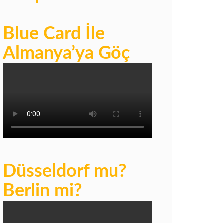
Blue Card İle
Almanya’ya Göç
Düsseldorf mu?
Berlin mi?