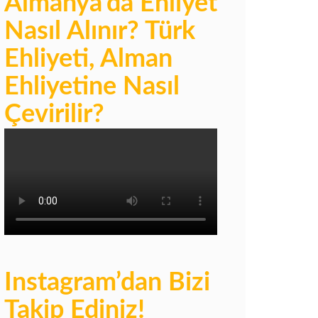
Almanya’da Ehliyet
Nasıl Alınır? Türk
Ehliyeti, Alman
Ehliyetine Nasıl
Çevirilir?
Instagram’dan Bizi
Takip Ediniz!